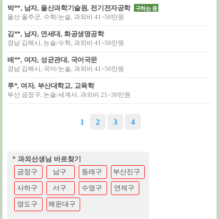
박**, 남자, 울산과학기술원, 전기전자공학
구하는 중
울산 울주군, 수학/논술, 과외비 41~50만원
김**, 남자, 연세대, 화공생명공학
경남 김해시, 논술/수학, 과외비 41~50만원
배**, 여자, 성균관대, 국어국문
경남 김해시, 국어/논술, 과외비 41~50만원
루*, 여자, 부산대학교, 교육학
부산 금정구, 논술/세계사, 과외비 21~30만원
1
2
3
4
* 과외선생님 바로찾기
금정구
남구
동래구
부산진구
사하구
서구
수영구
연제구
영도구
해운대구