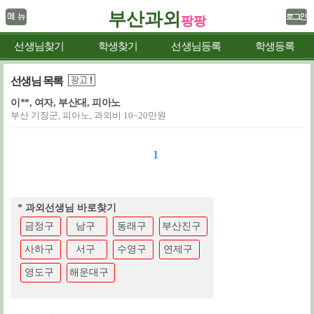
부산과외
팡팡
선생님찾기
학생찾기
선생님등록
학생등록
선생님 목록
이**, 여자, 부산대, 피아노
부산 기장군, 피아노, 과외비 10~20만원
1
* 과외선생님 바로찾기
금정구
남구
동래구
부산진구
사하구
서구
수영구
연제구
영도구
해운대구