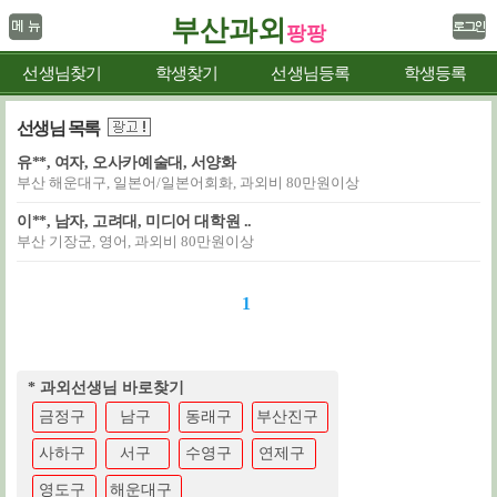
부산과외
팡팡
선생님찾기
학생찾기
선생님등록
학생등록
선생님 목록
유**, 여자, 오사카예술대, 서양화
부산 해운대구, 일본어/일본어회화, 과외비 80만원이상
이**, 남자, 고려대, 미디어 대학원 ..
부산 기장군, 영어, 과외비 80만원이상
1
* 과외선생님 바로찾기
금정구
남구
동래구
부산진구
사하구
서구
수영구
연제구
영도구
해운대구