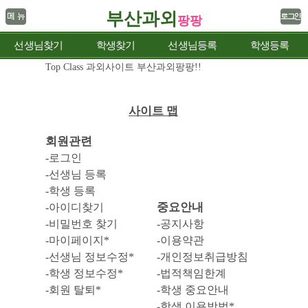
부산과외
팡팡
선생님찾기
학생찾기
선생님등록
학생등록
Top Class 과외사이트 부산과외팡팡!!
사이트 맵
회원관련
-로그인
-선생님 등록
-학생 등록
중요안내
-아이디찾기
-비밀번호 찾기
-공지사항
-마이페이지*
-이용약관
-선생님 정보수정*
-개인정보취급방침
-학생 정보수정*
-법적책임한계
-회원 탈퇴*
-학생 중요안내
-학생 이용방법*