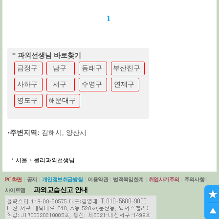
1
* 과외선생님 바로찾기
금정구
남구
동래구
부산진구
사하구
서구
수영구
연제구
영도구
해운대구
•
주변지역:
김해시
,
양산시
서울
>
물리과외선생님
PC화면
|
공지
|
개인정보취급방침
|
이용약관
|
법적책임한계
|
취업사기주의
|
주의사항
|
과외교습신고 안내
사이트맵