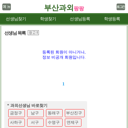
부산과외
팡팡
선생님찾기
학생찾기
선생님등록
학생등록
선생님 목록
등록된 회원이 아니거나,
정보 비공개 회원입니다.
1
* 과외선생님 바로찾기
금정구
남구
동래구
부산진구
사하구
서구
수영구
연제구