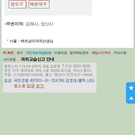
영도구
해운대구
•
주변지역:
김해시
,
양산시
서울
>
베트남어과외선생님
PC화면
|
공지
|
개인정보취급방침
|
이용약관
|
법적책임한계
|
취업사기주의
|
주의사항
|
과외교습신고 안내
사이트맵