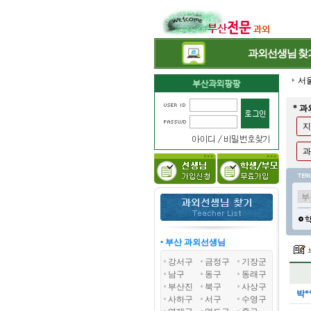
과외선생님
찾
서
* 
지
과
• 부산 과외선생님
강서구
금정구
기장군
남구
동구
동래구
부산진
북구
사상구
박*
사하구
서구
수영구