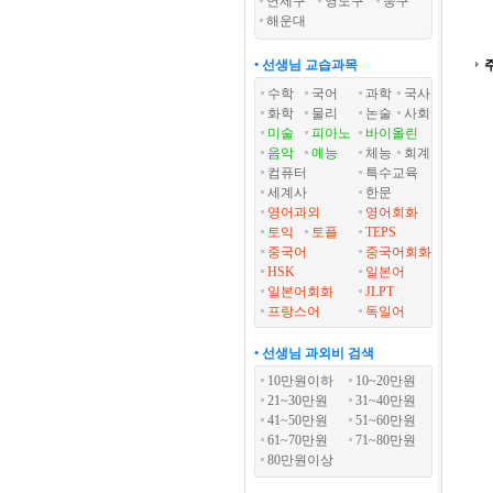
연제구
영도구
중구
해운대
• 선생님 교습과목
수학
국어
과학
국사
화학
물리
논술
사회
미술
피아노
바이올린
음악
예능
체능
회계
컴퓨터
특수교육
세계사
한문
영어과외
영어회화
토익
토플
TEPS
중국어
중국어회화
HSK
일본어
일본어회화
JLPT
프랑스어
독일어
• 선생님 과외비 검색
10만원이하
10~20만원
21~30만원
31~40만원
41~50만원
51~60만원
61~70만원
71~80만원
80만원이상