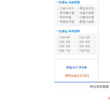
• 선생님 교습방법
기초다지기
쪽집게과외
문제풀이형
포괄수업형
책위주형
시험대비형
학원강의형
혼합수업형
• 선생님 과외경력
1년이하
1년~2년
2년~3년
3년~4년
4년~5년
5년~6년
6년~7년
7년이상
취업사기 주의▶
과외교습신고 안내
부산과외팡팡