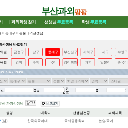
부산과외
팡팡
기
과외학생
찾기
선생님
무료등록
학생
무료등록
울
>
동래구
>
논술과외선생님
과외선생님 바로찾기
역별
금정구
남구
동래구
부산진구
사하구
서구
수영구
목별
영어
수학
국어
영어회화
과학
일본어
중국어
부산 과외선생님
성명
대학교
선생님전공
과외과목
*
(남)
한국외국어대
국제금융학과
논술/국어