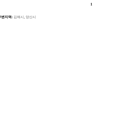
1
주변지역:
김해시
,
양산시