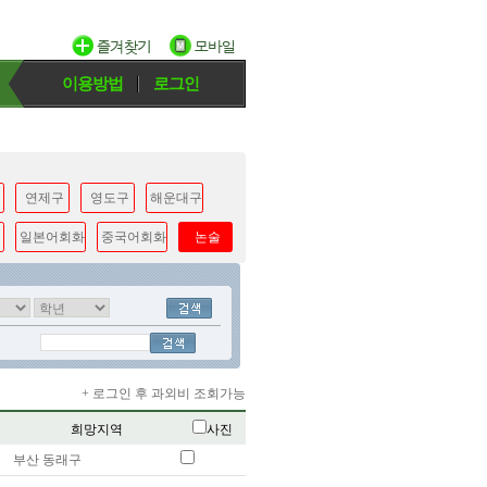
이용방법
로그인
연제구
영도구
해운대구
일본어회화
중국어회화
논술
+ 로그인 후 과외비 조회가능
희망지역
사진
부산 동래구