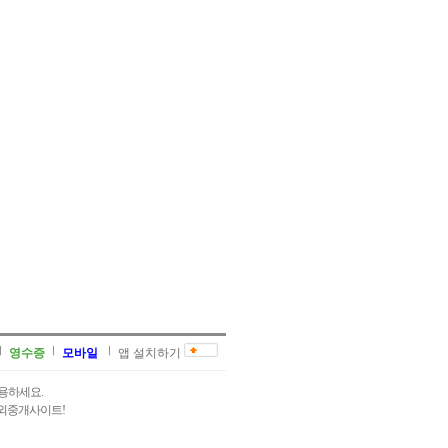
영수증
모바일
앱 설치하기
용하세요.
과외중개사이트!