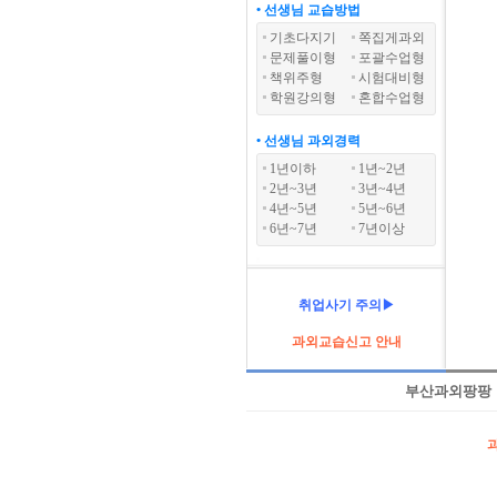
• 선생님 교습방법
기초다지기
쪽집게과외
문제풀이형
포괄수업형
책위주형
시험대비형
학원강의형
혼합수업형
• 선생님 과외경력
1년이하
1년~2년
2년~3년
3년~4년
4년~5년
5년~6년
6년~7년
7년이상
취업사기 주의▶
과외교습신고 안내
부산과외팡팡