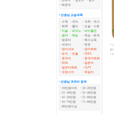
연제구
영도구
중구
해운대
• 선생님 교습과목
수학
국어
과학
국사
화학
물리
논술
사회
미술
피아노
바이올린
음악
예능
체능
회계
컴퓨터
특수교육
세계사
한문
*
영어과외
영어회화
합
토익
토플
TEPS
*
중국어
중국어회화
HSK
일본어
일본어회화
JLPT
프랑스어
독일어
• 선생님 과외비 검색
10만원이하
10~20만원
21~30만원
31~40만원
41~50만원
51~60만원
61~70만원
71~80만원
80만원이상