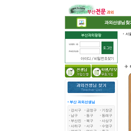
과외선생님
찾
서
• 부산 과외선생님
강서구
금정구
기장군
남구
동구
동래구
부산진
북구
사상구
사하구
서구
수영구