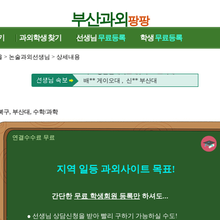
부산과외
팡팡
기
과외학생
찾기
선생님
무료등록
학생
무료등록
울
>
논술과외선생님
> 상세내용
이** 성균관대학교대 , 주** 고려대
배** 게이오대 , 신** 부산대
이** 성균관대학교대 , 주** 고려대
배** 게이오대 , 신** 부산대
북구, 부산대, 수학/과학
연결수수료 무료
지역 일등 과외사이트 목표!
간단한
무료 학생회원 등록만
하셔도...
● 선생님 상담신청을 받아 빨리 구하기 가능하실 수도!