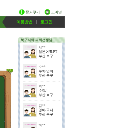
이용방법
로그인
북구지역 과외선생님
서**
일본어/JLPT
부산 북구
오**
수학/영어
부산 북구
박**
수학/
부산 북구
김**
영어/국사
부산 북구
하**