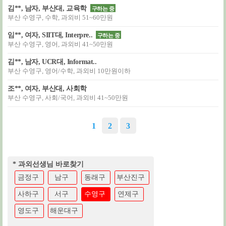
김**, 남자, 부산대, 교육학
구하는 중
부산 수영구, 수학, 과외비 51~60만원
임**, 여자, SIIT대, Interpre..
구하는 중
부산 수영구, 영어, 과외비 41~50만원
김**, 남자, UCR대, Informat..
부산 수영구, 영어/수학, 과외비 10만원이하
조**, 여자, 부산대, 사회학
부산 수영구, 사회/국어, 과외비 41~50만원
1
2
3
* 과외선생님 바로찾기
금정구
남구
동래구
부산진구
사하구
서구
수영구
연제구
영도구
해운대구