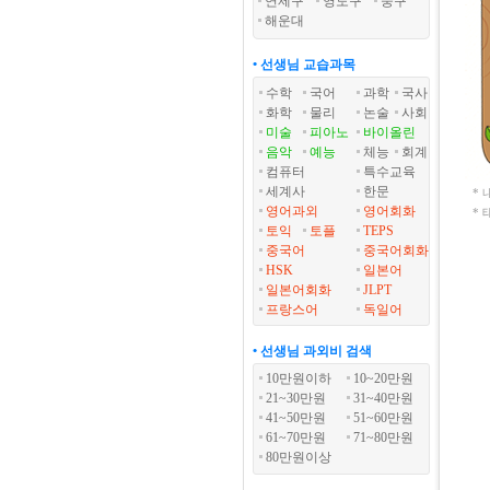
연제구
영도구
중구
해운대
• 선생님 교습과목
수학
국어
과학
국사
화학
물리
논술
사회
미술
피아노
바이올린
음악
예능
체능
회계
컴퓨터
특수교육
세계사
한문
*
영어과외
영어회화
*
토익
토플
TEPS
중국어
중국어회화
HSK
일본어
일본어회화
JLPT
프랑스어
독일어
• 선생님 과외비 검색
10만원이하
10~20만원
21~30만원
31~40만원
41~50만원
51~60만원
61~70만원
71~80만원
80만원이상