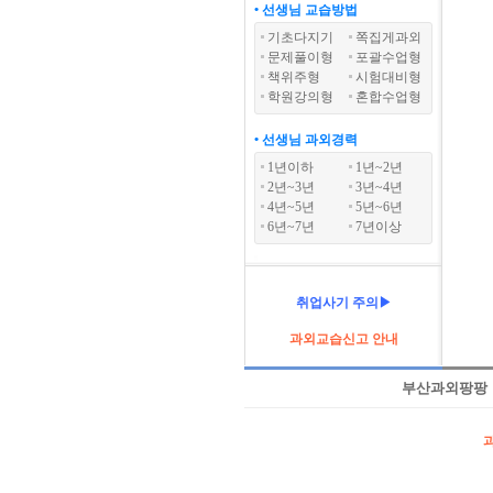
• 선생님 교습방법
기초다지기
쪽집게과외
문제풀이형
포괄수업형
책위주형
시험대비형
학원강의형
혼합수업형
• 선생님 과외경력
1년이하
1년~2년
2년~3년
3년~4년
4년~5년
5년~6년
6년~7년
7년이상
취업사기 주의▶
과외교습신고 안내
부산과외팡팡