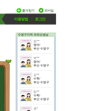
이용방법
로그인
수영구지역 과외선생님
임**
영어/
부산 수영구
박**
영어/
부산 수영구
김**
수학/
부산 수영구
임**
수학/
부산 수영구
권*