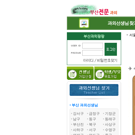
과외선생님
찾
서
• 부산 과외선생님
강서구
금정구
기장군
남구
동구
동래구
부산진
북구
사상구
사하구
서구
수영구