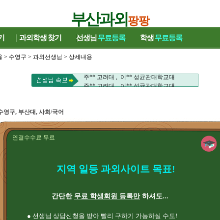
부산과외
팡팡
기
과외학생
찾기
선생님
무료등록
학생
무료등록
울
>
수영구
>
과외선생님
> 상세내용
주** 고려대 , 이** 성균관대학교대
주** 고려대 , 이** 성균관대학교대
수영구, 부산대, 사회/국어
연결수수료 무료
지역 일등 과외사이트 목표!
간단한
무료 학생회원 등록만
하셔도...
● 선생님 상담신청을 받아 빨리 구하기 가능하실 수도!