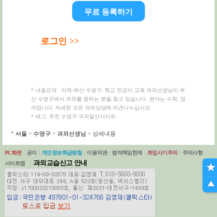
무료 등록하기
로그인 >>
* 내용요약 : 지역-부산 수영구, 학교 전공이 교육 과외선생님이 부
산 수영구에서 과외를 원하는 분을 찾고 있습니다. 분야는 수학, 영
어입니다. 자세한 것은 과외상담때 의견나누십시요.
* 태그: 추천 수영구 과외알선사이트
서울
>
수영구
>
과외선생님
> 상세내용
PC화면
|
공지
|
개인정보취급방침
|
이용약관
|
법적책임한계
|
취업사기주의
|
주의사항
|
과외교습신고 안내
사이트맵