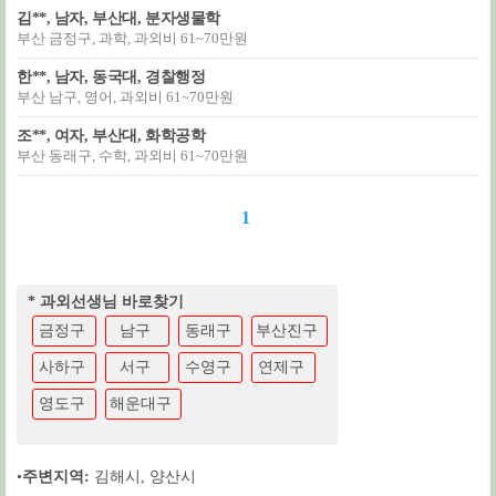
김**, 남자, 부산대, 분자생물학
부산 금정구, 과학, 과외비 61~70만원
한**, 남자, 동국대, 경찰행정
부산 남구, 영어, 과외비 61~70만원
조**, 여자, 부산대, 화학공학
부산 동래구, 수학, 과외비 61~70만원
1
* 과외선생님 바로찾기
금정구
남구
동래구
부산진구
사하구
서구
수영구
연제구
영도구
해운대구
•
주변지역:
김해시
,
양산시