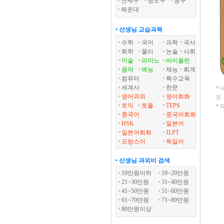
연제구
영도구
중구
해운대
• 선생님 교습과목
수학
국어
과학
국사
화학
물리
논술
사회
미술
피아노
바이올린
음악
예능
체능
회계
컴퓨터
특수교육
세계사
한문
*
영어과외
영어회화
은
토익
토플
TEPS
*
중국어
중국어회화
HSK
일본어
일본어회화
JLPT
프랑스어
독일어
• 선생님 과외비 검색
10만원이하
10~20만원
21~30만원
31~40만원
41~50만원
51~60만원
61~70만원
71~80만원
80만원이상