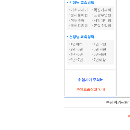
• 선생님 교습방법
기초다지기
쪽집게과외
문제풀이형
포괄수업형
책위주형
시험대비형
학원강의형
혼합수업형
• 선생님 과외경력
1년이하
1년~2년
2년~3년
3년~4년
4년~5년
5년~6년
6년~7년
7년이상
취업사기 주의▶
과외교습신고 안내
부산과외팡팡