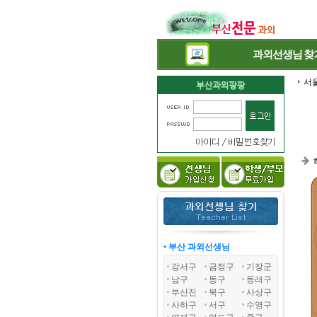
과외선생님
찾
서
• 부산 과외선생님
강서구
금정구
기장군
남구
동구
동래구
부산진
북구
사상구
사하구
서구
수영구