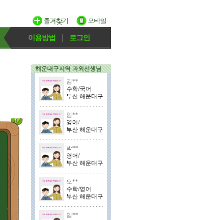
이용방법
로그인
해운대구지역 과외선생님
김**
수학/국어
부산 해운대구
임**
영어/
부산 해운대구
박**
영어/
부산 해운대구
오**
수학/영어
부산 해운대구
임**