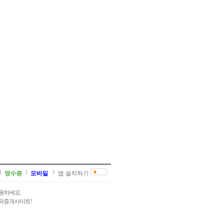
영수증
모바일
앱 설치하기
용하세요.
과외중개사이트!