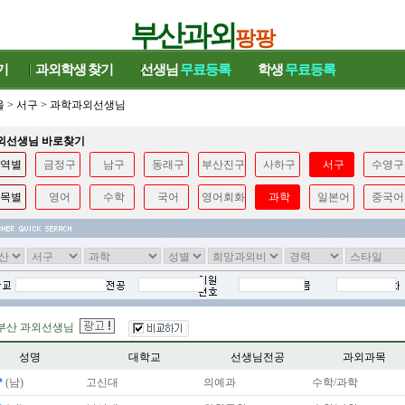
부산과외
팡팡
기
과외학생
찾기
선생님
무료등록
학생
무료등록
울
>
서구
>
과학과외선생님
과외선생님 바로찾기
역별
금정구
남구
동래구
부산진구
사하구
서구
수영구
목별
영어
수학
국어
영어회화
과학
일본어
중국어
부산 과외선생님
성명
대학교
선생님전공
과외과목
*
(남)
고신대
의예과
수학/과학