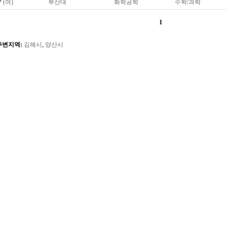
*
(여)
부산대
화학공학
수학/과학
1
주변지역:
김해시
,
양산시