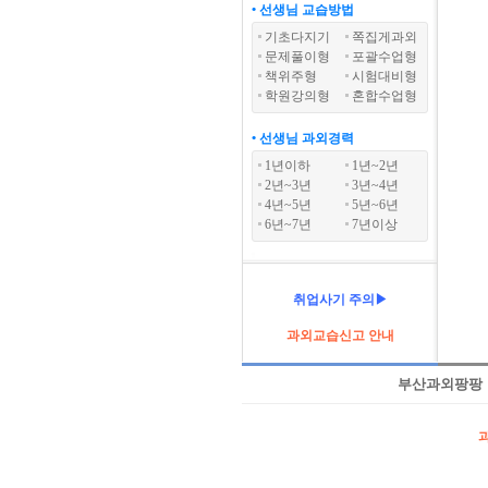
• 선생님 교습방법
기초다지기
쪽집게과외
문제풀이형
포괄수업형
책위주형
시험대비형
학원강의형
혼합수업형
• 선생님 과외경력
1년이하
1년~2년
2년~3년
3년~4년
4년~5년
5년~6년
6년~7년
7년이상
취업사기 주의▶
과외교습신고 안내
부산과외팡팡