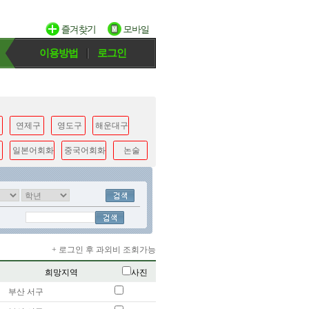
이용방법
로그인
연제구
영도구
해운대구
일본어회화
중국어회화
논술
+ 로그인 후 과외비 조회가능
희망지역
사진
부산 서구