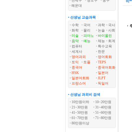
연제구
영도구
중구
이*
해운대
• 선생님 교습과목
수학
국어
과학
국사
화학
물리
논술
사회
미술
피아노
바이올린
음악
예능
체능
회계
컴퓨터
특수교육
세계사
한문
영어과외
영어회화
토익
토플
TEPS
중국어
중국어회화
HSK
일본어
일본어회화
JLPT
프랑스어
독일어
• 선생님 과외비 검색
10만원이하
10~20만원
21~30만원
31~40만원
41~50만원
51~60만원
61~70만원
71~80만원
80만원이상