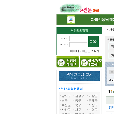
과외선생님
찾
서
* 
지
과
• 부산 과외선생님
강서구
금정구
기장군
남구
동구
동래구
부산진
북구
사상구
김*
사하구
서구
수영구