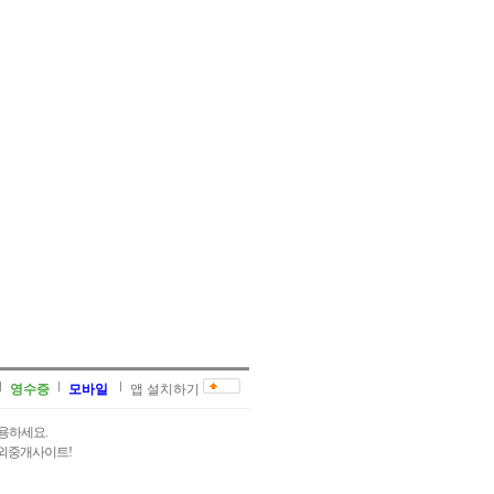
영수증
모바일
앱 설치하기
용하세요.
과외중개사이트!