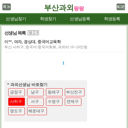
부산과외
팡팡
선생님찾기
학생찾기
선생님등록
학생등록
선생님 목록
이**, 여자, 경상대, 중국어교육학
부산 사하구, 중국어/중국어회화, 과외비 10~20만원
1
* 과외선생님 바로찾기
금정구
남구
동래구
부산진구
사하구
서구
수영구
연제구
영도구
해운대구