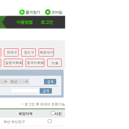
이용방법
로그인
연제구
영도구
해운대구
일본어회화
중국어회화
논술
+ 로그인 후 과외비 조회가능
희망지역
사진
부산 부산진구