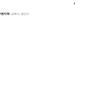
1
주변지역:
김해시
,
양산시