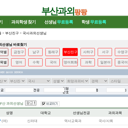
부산과외
팡팡
기
과외학생
찾기
선생님
무료등록
학생
무료등록
울
>
부산진구
>
국사과외선생님
과외선생님 바로찾기
역별
금정구
남구
동래구
부산진구
사하구
서구
수영구
목별
영어
수학
국어
영어회화
과학
일본어
중국어
부산 과외선생님
성명
대학교
선생님전공
과외과목
*
(여)
신라대
역사교육과
국사/사회