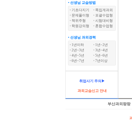
• 선생님 교습방법
기초다지기
쪽집게과외
문제풀이형
포괄수업형
책위주형
시험대비형
학원강의형
혼합수업형
• 선생님 과외경력
1년이하
1년~2년
2년~3년
3년~4년
4년~5년
5년~6년
6년~7년
7년이상
취업사기 주의▶
과외교습신고 안내
부산과외팡팡