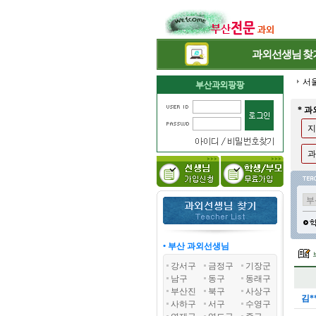
과외선생님
찾
서
* 
지
과
• 부산 과외선생님
강서구
금정구
기장군
남구
동구
동래구
부산진
북구
사상구
김*
사하구
서구
수영구