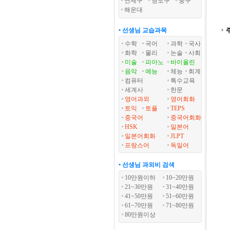
연제구
영도구
중구
해운대
• 선생님 교습과목
수학
국어
과학
국사
화학
물리
논술
사회
미술
피아노
바이올린
음악
예능
체능
회계
컴퓨터
특수교육
세계사
한문
영어과외
영어회화
토익
토플
TEPS
중국어
중국어회화
HSK
일본어
일본어회화
JLPT
프랑스어
독일어
• 선생님 과외비 검색
10만원이하
10~20만원
21~30만원
31~40만원
41~50만원
51~60만원
61~70만원
71~80만원
80만원이상