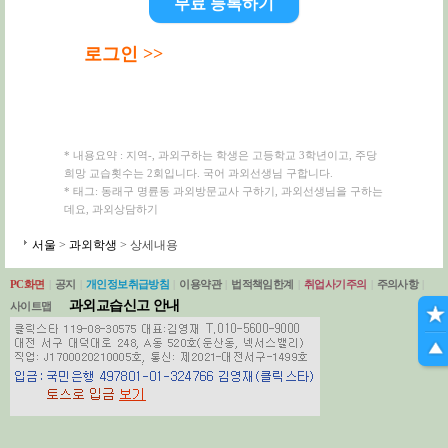
무료 등록하기
로그인 >>
* 내용요약 : 지역-, 과외구하는 학생은 고등학교 3학년이고, 주당
희망 교습횟수는 2회입니다. 국어 과외선생님 구합니다.
* 태그: 동래구 명륜동 과외방문교사 구하기, 과외선생님을 구하는
데요, 과외상담하기
서울
>
과외학생
> 상세내용
PC화면
|
공지
|
개인정보취급방침
|
이용약관
|
법적책임한계
|
취업사기주의
|
주의사항
|
과외교습신고 안내
사이트맵