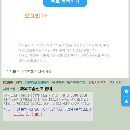
무료 등록하기
로그인 >>
* 내용요약 : 지역-, 과외구하는 학생은 고등학교 2학년이고, 주당
희망 교습횟수는 3회입니다. 수학 과외선생님 구합니다.
* 태그: 동래구 수안동 과외방문교사 구하기, 과외선생님을 구하는
데요, 과외상담하기
서울
>
과외학생
> 상세내용
PC화면
|
공지
|
개인정보취급방침
|
이용약관
|
법적책임한계
|
취업사기주의
|
주의사항
|
과외교습신고 안내
사이트맵