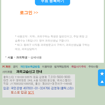
무료 등록하기
로그인 >>
* 내용요약 : 지역-, 과외구하는 학생은 일반인이고, 주당 희망 교
습횟수는 1회입니다. 영어 과외선생님 구합니다.
* 태그: 동래구 사직동 과외방문교사 구하기, 과외선생님을 구하는
데요, 과외상담하기
서울
>
과외학생
> 상세내용
PC화면
|
공지
|
개인정보취급방침
|
이용약관
|
법적책임한계
|
취업사기주의
|
주의사항
|
과외교습신고 안내
사이트맵