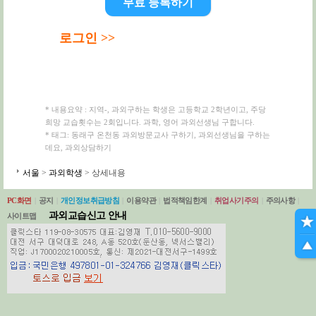
무료 등록하기
로그인 >>
* 내용요약 : 지역-, 과외구하는 학생은 고등학교 2학년이고, 주당
희망 교습횟수는 2회입니다. 과학, 영어 과외선생님 구합니다.
* 태그: 동래구 온천동 과외방문교사 구하기, 과외선생님을 구하는
데요, 과외상담하기
서울
>
과외학생
> 상세내용
PC화면
|
공지
|
개인정보취급방침
|
이용약관
|
법적책임한계
|
취업사기주의
|
주의사항
|
과외교습신고 안내
사이트맵