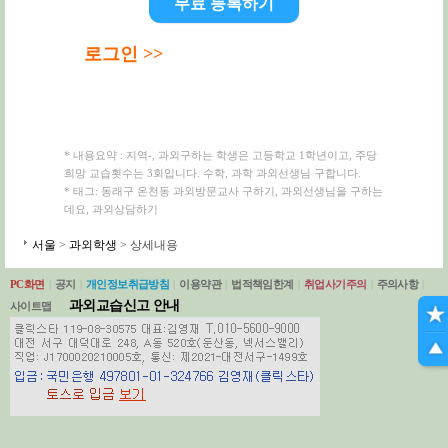
무료 등록하기
로그인 >>
* 내용요약 : 지역-, 과외구하는 학생은 고등학교 1학년이고, 주당
희망 교습횟수는 3회입니다. 수학, 과학 과외선생님 구합니다.
* 태그: 동래구 온천동 과외방문교사 구하기, 과외선생님을 구하는
데요, 과외상담하기
서울
>
과외학생
> 상세내용
PC화면
|
공지
|
개인정보취급방침
|
이용약관
|
법적책임한계
|
취업사기주의
|
주의사항
|
과외교습신고 안내
사이트맵