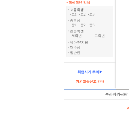
• 학생학년 검색
고등학생
고1
고2
고3
-
-
-
중학생
중1
중2
중3
-
-
-
초등학생
저학년
고학년
-
-
유아/유치원
재수생
일반인
취업사기 주의▶
과외교습신고 안내
부산과외팡팡