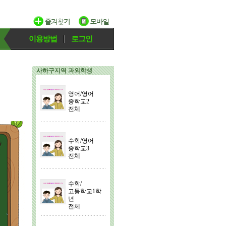
이용방법
로그인
사하구지역 과외학생
영어/영어
중학교2
전체
수학/영어
중학교3
전체
수학/
고등학교1학
년
전체