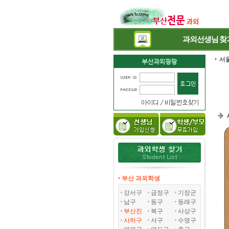
과외선생님
찾
서
• 부산 과외학생
강서구
금정구
기장군
남구
동구
동래구
부산진
북구
사상구
사하구
서구
수영구