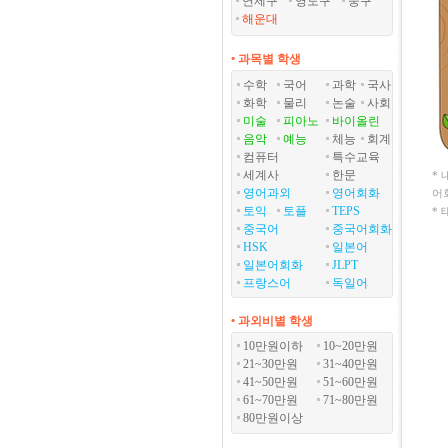
연제구
영도구
중구
해운대
• 과목별 학생
수학
국어
과학
국사
화학
물리
논술
사회
미술
피아노
바이올린
음악
예능
체능
회계
컴퓨터
특수교육
세계사
한문
*
영어과외
영어회화
어
토익
토플
TEPS
*
중국어
중국어회화
HSK
일본어
일본어회화
JLPT
프랑스어
독일어
• 과외비별 학생
10만원이하
10~20만원
21~30만원
31~40만원
41~50만원
51~60만원
61~70만원
71~80만원
80만원이상