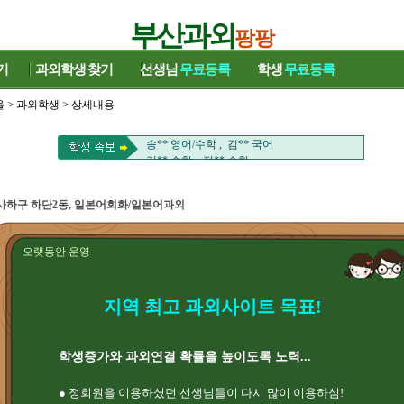
부산과외
팡팡
기
과외학생
찾기
선생님
무료등록
학생
무료등록
울
>
과외학생
> 상세내용
남** 수학 , 이** 수학
손** 과학 , 김** 영어
송** 영어/수학 , 김** 국어
김** 수학 , 정** 수학
김** 중국어회화 , 류** 영어
박** 국어/영어 , 장** 수학/영어
사하구 하단2동, 일본어회화/일본어과외
전** 영어 , 은** 영어
이** 수학/국어 , 김** 영어
천** 수학 , 김** 수학
오랫동안 운영
염** HSK , 윤** 바이올린/일본어
유** 중국어 ,
남** 수학 , 이** 수학
지역 최고 과외사이트 목표!
손** 과학 , 김** 영어
송** 영어/수학 , 김** 국어
김** 수학 , 정** 수학
김** 중국어회화 , 류** 영어
학생증가와 과외연결 확률을 높이도록 노력...
박** 국어/영어 , 장** 수학/영어
전** 영어 , 은** 영어
● 정회원을 이용하셨던 선생님들이 다시 많이 이용하심!
이** 수학/국어 , 김** 영어