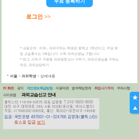
무료 등록하기
로그인 >>
* 내용요약 : 지역-, 과외구하는 학생은 중학교 1학년이고, 주당 희
망 교습횟수는 3회입니다. 수학 과외선생님 구합니다.
* 태그: 사하구 구평동 과외방문교사 구하기, 과외선생님을 구하는
데요, 과외상담하기
서울
>
과외학생
> 상세내용
PC화면
|
공지
|
개인정보취급방침
|
이용약관
|
법적책임한계
|
취업사기주의
|
주의사항
|
과외교습신고 안내
사이트맵