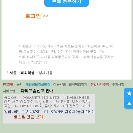
무료 등록하기
로그인 >>
* 내용요약 : 지역-, 과외구하는 학생은 중학교 2학년이고, 주당 희
망 교습횟수는 2회입니다. 수학, 영어 과외선생님 구합니다.
* 태그: 사하구 다대동 과외방문교사 구하기, 과외선생님을 구하는
데요, 과외상담하기
서울
>
과외학생
> 상세내용
PC화면
|
공지
|
개인정보취급방침
|
이용약관
|
법적책임한계
|
취업사기주의
|
주의사항
|
과외교습신고 안내
사이트맵