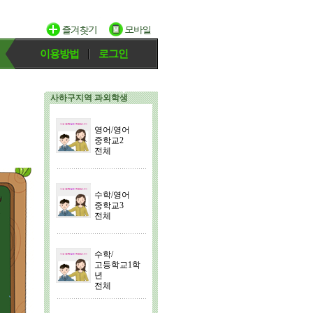
이용방법
로그인
사하구지역 과외학생
영어/영어
중학교2
전체
수학/영어
중학교3
전체
수학/
고등학교1학
년
전체