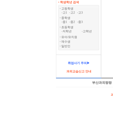
• 학생학년 검색
고등학생
고1
고2
고3
-
-
-
중학생
중1
중2
중3
-
-
-
초등학생
저학년
고학년
-
-
유아/유치원
재수생
일반인
취업사기 주의▶
과외교습신고 안내
부산과외팡팡