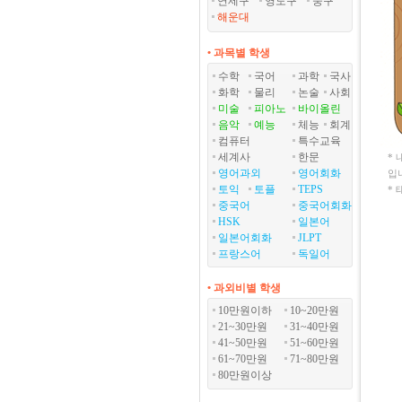
연제구
영도구
중구
해운대
• 과목별 학생
수학
국어
과학
국사
화학
물리
논술
사회
미술
피아노
바이올린
음악
예능
체능
회계
컴퓨터
특수교육
세계사
한문
*
영어과외
영어회화
입
토익
토플
TEPS
*
중국어
중국어회화
HSK
일본어
일본어회화
JLPT
프랑스어
독일어
• 과외비별 학생
10만원이하
10~20만원
21~30만원
31~40만원
41~50만원
51~60만원
61~70만원
71~80만원
80만원이상