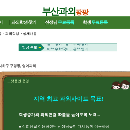
부산과외
팡팡
류** 영어 , 김** 국어
기
과외학생
찾기
선생님
무료등록
학생
무료등록
이** 수학 , 정** 수학
송** 영어/수학 , 박** 국어/영어
울
>
과외학생
> 상세내용
김** 영어 , 김** 수학
김** 영어 , 장** 수학/영어
이** 수학/국어 , 은** 영어
김** 중국어회화 , 남** 수학
손** 과학 , 전** 영어
천** 수학 , 정** 국어
사하구 구평동, 영어과외
염** HSK , 유** 중국어
윤** 바이올린/일본어 , 김** 수학
류** 영어 , 김** 국어
오랫동안 운영
이** 수학 , 정** 수학
송** 영어/수학 , 박** 국어/영어
김** 영어 , 김** 수학
지역 최고 과외사이트 목표!
김** 영어 , 장** 수학/영어
이** 수학/국어 , 은** 영어
김** 중국어회화 , 남** 수학
학생증가와 과외연결 확률을 높이도록 노력...
손** 과학 , 전** 영어
천** 수학 , 정** 국어
염** HSK , 유** 중국어
● 정회원을 이용하셨던 선생님들이 다시 많이 이용하심!