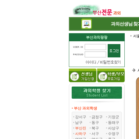
과외선생님
찾
서
• 부산 과외학생
강서구
금정구
기장군
남구
동구
동래구
부산진
북구
사상구
사하구
서구
수영구