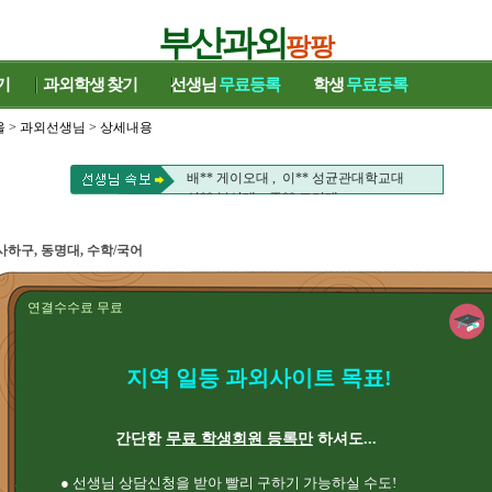
부산과외
팡팡
기
과외학생
찾기
선생님
무료등록
학생
무료등록
울
>
과외선생님
> 상세내용
신** 부산대 , 주** 고려대
배** 게이오대 , 이** 성균관대학교대
신** 부산대 , 주** 고려대
배** 게이오대 , 이** 성균관대학교대
사하구, 동명대, 수학/국어
연결수수료 무료
지역 일등 과외사이트 목표!
간단한
무료 학생회원 등록만
하셔도...
● 선생님 상담신청을 받아 빨리 구하기 가능하실 수도!