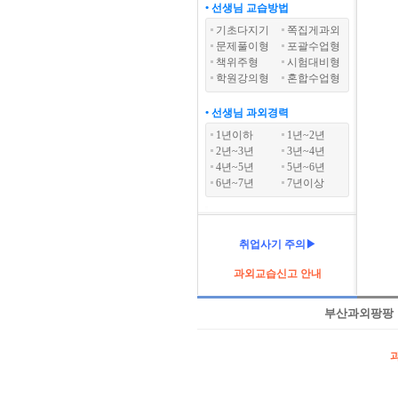
• 선생님 교습방법
기초다지기
쪽집게과외
문제풀이형
포괄수업형
책위주형
시험대비형
학원강의형
혼합수업형
• 선생님 과외경력
1년이하
1년~2년
2년~3년
3년~4년
4년~5년
5년~6년
6년~7년
7년이상
취업사기 주의▶
과외교습신고 안내
부산과외팡팡