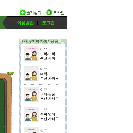
이용방법
로그인
사하구지역 과외선생님
이**
수학/수학
부산 사하구
박**
수학/
부산 사하구
이**
국어/논술
부산 사하구
오**
수학/영어
부산 사하구
김**