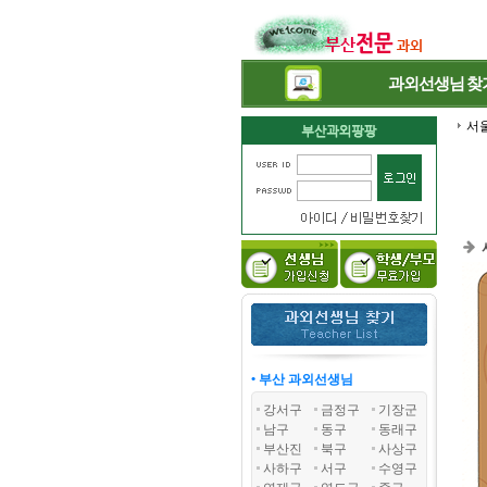
과외선생님
찾
서
• 부산 과외선생님
강서구
금정구
기장군
남구
동구
동래구
부산진
북구
사상구
사하구
서구
수영구