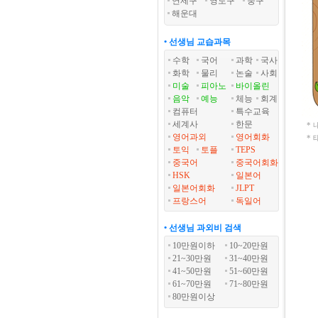
연제구
영도구
중구
해운대
• 선생님 교습과목
수학
국어
과학
국사
화학
물리
논술
사회
미술
피아노
바이올린
음악
예능
체능
회계
컴퓨터
특수교육
세계사
한문
*
영어과외
영어회화
*
토익
토플
TEPS
중국어
중국어회화
HSK
일본어
일본어회화
JLPT
프랑스어
독일어
• 선생님 과외비 검색
10만원이하
10~20만원
21~30만원
31~40만원
41~50만원
51~60만원
61~70만원
71~80만원
80만원이상