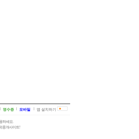
영수증
모바일
앱 설치하기
용하세요.
과외중개사이트!