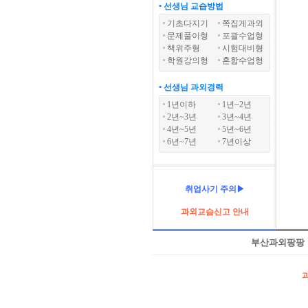
• 선생님 교습방법
기초다지기
쪽집게과외
문제풀이형
포괄수업형
책위주형
시험대비형
학원강의형
혼합수업형
• 선생님 과외경력
1년이하
1년~2년
2년~3년
3년~4년
4년~5년
5년~6년
6년~7년
7년이상
취업사기 주의▶
과외교습신고 안내
부산과외팡팡