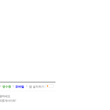
영수증
모바일
앱 설치하기
용하세요.
과외중개사이트!