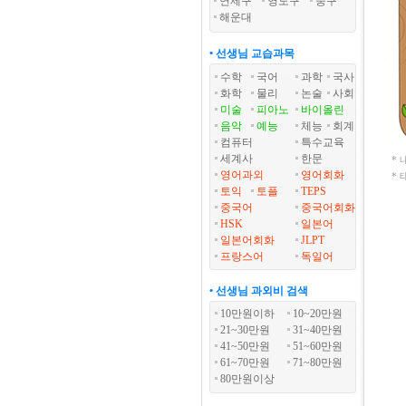
연제구
영도구
중구
해운대
• 선생님 교습과목
수학
국어
과학
국사
화학
물리
논술
사회
미술
피아노
바이올린
음악
예능
체능
회계
컴퓨터
특수교육
세계사
한문
*
영어과외
영어회화
*
토익
토플
TEPS
중국어
중국어회화
HSK
일본어
일본어회화
JLPT
프랑스어
독일어
• 선생님 과외비 검색
10만원이하
10~20만원
21~30만원
31~40만원
41~50만원
51~60만원
61~70만원
71~80만원
80만원이상