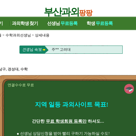
부산과외
팡팡
기
과외학생
찾기
선생님
무료등록
학생
무료등록
울
>
수학과외선생님
> 상세내용
이** 성균관대학교대 , 신** 부산대
주** 고려대
이** 성균관대학교대 , 신** 부산대
주** 고려대
남구, 경성대, 수학
연결수수료 무료
지역 일등 과외사이트 목표!
간단한
무료 학생회원 등록만
하셔도...
● 선생님 상담신청을 받아 빨리 구하기 가능하실 수도!