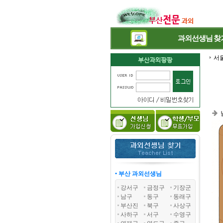
과외선생님
찾
서
• 부산 과외선생님
강서구
금정구
기장군
남구
동구
동래구
부산진
북구
사상구
사하구
서구
수영구