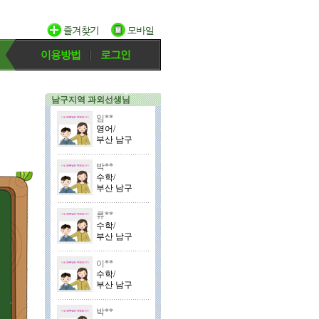
이용방법
로그인
남구지역 과외선생님
임**
영어/
부산 남구
박**
수학/
부산 남구
류**
수학/
부산 남구
이**
수학/
부산 남구
박**