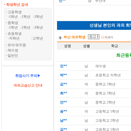
신**
남
부산대
• 학생학년 검색
고등학생
1학년
2학년
3학년
-
-
-
중학생
선생님 본인의 과외 희
1학년
2학년
3학년
-
-
-
초등학생
부산 과외학생
저학년
고학년
-
-
유아/유치원
성명
성별
학교
재수생
최근등록
일반인
진**
남
재수생
박**
남
초등학교 저학년
취업사기 주의▶
김**
여
중학교 3학년
과외교습신고 안내
최**
여
중학교 3학년
안**
남
중학교 2학년
송**
여
고등학교 1학년
남**
남
고등학교 2학년
김**
남
고등학교 1학년