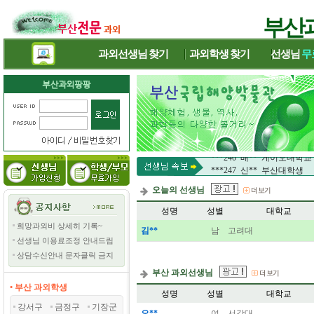
부산
과외선생님
찾기
과외학생
찾기
선생님
무
***256 주** 고려대학교
***251 이** 성균관대학교
***237 김** 비엔나대학생
***240 배** 게이오대학교
***247 신** 부산대학생
***256 주** 고려대학교
오늘의 선생님
***251 이** 성균관대학교
***237 김** 비엔나대학생
성명
성별
대학교
***240 배** 게이오대학교
희망과외비 상세히 기록~
***247 신** 부산대학생
김**
남
고려대
선생님 이용료조정 안내드림
상담수신안내 문자클릭 금지
부산 과외선생님
• 부산 과외학생
성명
성별
대학교
강서구
금정구
기장군
오**
여
서강대