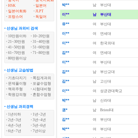
중국어
중국어회화
박**
남
부산대
HSK
일본어
일본어회화
JLPT
이**
남
부산대
프랑스어
독일어
유**
여
부산대
• 선생님 과외비 검색
이**
여
연세대
10만원이하
10~20만원
21~30만원
31~40만원
이**
여
한국외대
41~50만원
51~60만원
61~70만원
71~80만원
김**
여
연세대
80만원이상
이**
여
부산대
• 선생님 교습방법
김**
남
부산교대
기초다지기
쪽집게과외
김**
남
고신대
문제풀이형
포괄수업형
책위주형
시험대비형
이**
여
성균관대학교
학원강의형
혼합수업형
박**
남
신라대
• 선생님 과외경력
권*
남
Bristol대
1년이하
1년~2년
김**
여
부산대
2년~3년
3년~4년
4년~5년
5년~6년
박**
여
부산대
6년~7년
7년이상