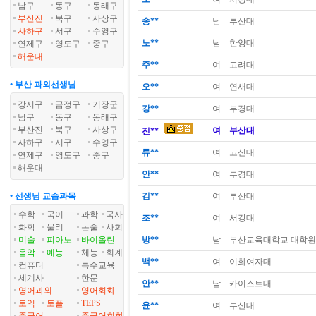
남구
동구
동래구
부산진
북구
사상구
송**
남
부산대
사하구
서구
수영구
노**
남
한양대
연제구
영도구
중구
해운대
주**
여
고려대
• 부산 과외선생님
오**
여
연새대
강서구
금정구
기장군
강**
여
부경대
남구
동구
동래구
부산진
북구
사상구
여
부산대
진**
사하구
서구
수영구
류**
여
고신대
연제구
영도구
중구
해운대
안**
여
부경대
• 선생님 교습과목
김**
여
부산대
수학
국어
과학
국사
조**
여
서강대
화학
물리
논술
사회
미술
피아노
바이올린
방**
남
부산교육대학교 대학원
음악
예능
체능
회계
백**
여
이화여자대
컴퓨터
특수교육
세계사
한문
안**
남
카이스트대
영어과외
영어회화
토익
토플
TEPS
윤**
여
부산대