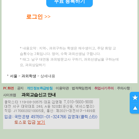
무료 등록하기
로그인 >>
* 내용요약 : 지역-, 과외구하는 학생은 재수생이고, 주당 희망 교
습횟수는 2회입니다. 영어, 수학 과외선생님 구합니다.
* 태그: 남구 대연동 과외방문교사 구하기, 과외선생님을 구하는데
요, 과외상담하기
서울
>
과외학생
> 상세내용
PC화면
|
공지
|
개인정보취급방침
|
이용약관
|
법적책임한계
|
취업사기주의
|
주의사항
|
과외교습신고 안내
사이트맵