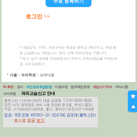
무료 등록하기
로그인 >>
* 내용요약 : 지역-, 과외구하는 학생은 중학교 2학년이고, 주당 희
망 교습횟수는 3회입니다. 영어, 수학 과외선생님 구합니다.
* 태그: 남구 대연동 과외방문교사 구하기, 과외선생님을 구하는데
요, 과외상담하기
서울
>
과외학생
> 상세내용
PC화면
|
공지
|
개인정보취급방침
|
이용약관
|
법적책임한계
|
취업사기주의
|
주의사항
|
과외교습신고 안내
사이트맵