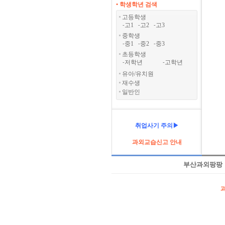
• 학생학년 검색
고등학생
고1
고2
고3
-
-
-
중학생
중1
중2
중3
-
-
-
초등학생
저학년
고학년
-
-
유아/유치원
재수생
일반인
취업사기 주의▶
과외교습신고 안내
부산과외팡팡