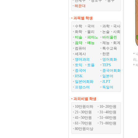
연제구
영도구
중구
해운대
• 과목별 학생
수학
국어
과학
국사
화학
물리
논술
사회
미술
피아노
바이올린
음악
예능
체능
회계
컴퓨터
특수교육
세계사
한문
*
영어과외
영어회화
리
토익
토플
TEPS
*
중국어
중국어회화
HSK
일본어
일본어회화
JLPT
프랑스어
독일어
• 과외비별 학생
10만원이하
10~20만원
21~30만원
31~40만원
41~50만원
51~60만원
61~70만원
71~80만원
80만원이상