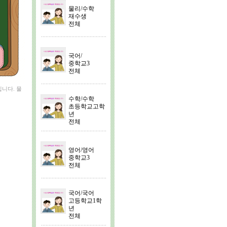
물리/수학
재수생
전체
국어/
중학교3
전체
입니다. 물
수학/수학
초등학교고학
년
전체
영어/영어
중학교3
전체
국어/국어
고등학교1학
년
전체