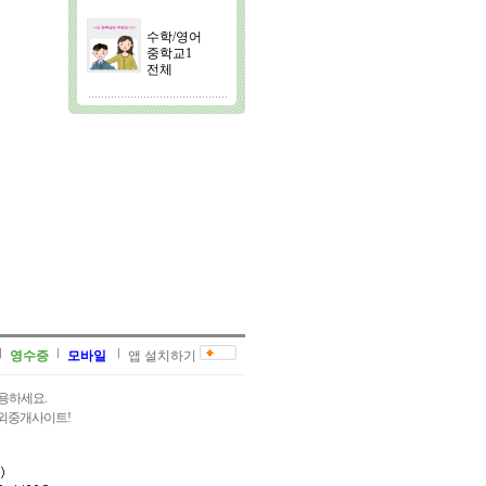
수학/영어
중학교1
전체
영수증
모바일
앱 설치하기
용하세요.
과외중개사이트!