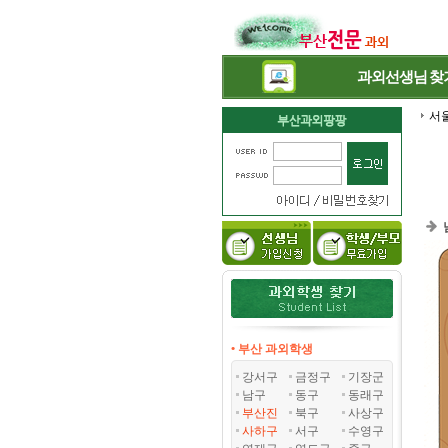
과외선생님
찾
서
• 부산 과외학생
강서구
금정구
기장군
남구
동구
동래구
부산진
북구
사상구
사하구
서구
수영구