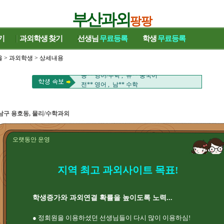
부산과외
팡팡
기
과외학생
찾기
선생님
무료등록
학생
무료등록
윤** 바이올린/일본어 , 정** 수학
울
>
과외학생
> 상세내용
이** 수학 , 은** 영어
송** 영어/수학 , 유** 중국어
전** 영어 , 남** 수학
김** 영어 , 이** 수학/국어
류** 영어 , 손** 과학
김** 영어 , 박** 국어/영어
남구 용호동, 물리/수학과외
김** 국어 , 김** 중국어회화
천** 수학 , 장** 수학/영어
김** 수학 , 염** HSK
오랫동안 운영
윤** 바이올린/일본어 , 정** 수학
이** 수학 , 은** 영어
송** 영어/수학 , 유** 중국어
지역 최고 과외사이트 목표!
전** 영어 , 남** 수학
김** 영어 , 이** 수학/국어
류** 영어 , 손** 과학
학생증가와 과외연결 확률을 높이도록 노력...
김** 영어 , 박** 국어/영어
김** 국어 , 김** 중국어회화
● 정회원을 이용하셨던 선생님들이 다시 많이 이용하심!
천** 수학 , 장** 수학/영어