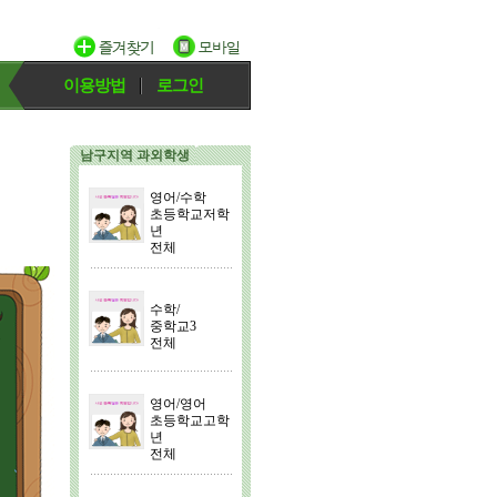
이용방법
로그인
남구지역 과외학생
영어/수학
초등학교저학
년
전체
수학/
중학교3
전체
영어/영어
초등학교고학
년
전체