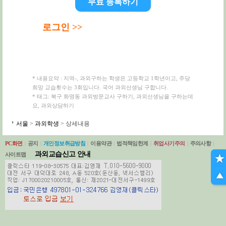
무료 등록하기
로그인 >>
* 내용요약 : 지역-, 과외구하는 학생은 고등학교 1학년이고, 주당
희망 교습횟수는 3회입니다. 국어 과외선생님 구합니다.
* 태그: 북구 화명동 과외방문교사 구하기, 과외선생님을 구하는데
요, 과외상담하기
서울
>
과외학생
> 상세내용
PC화면
|
공지
|
개인정보취급방침
|
이용약관
|
법적책임한계
|
취업사기주의
|
주의사항
|
과외교습신고 안내
사이트맵