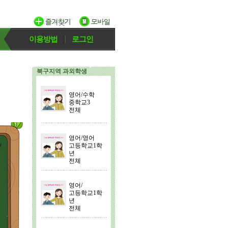
이용방법
로그인
북구지역 과외학생
영어/수학
중학교3
전체
영어/영어
고등학교1학
년
전체
영어/
고등학교1학
년
전체