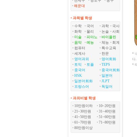
연제구
영도구
중구
해운대
• 과목별 학생
수학
국어
과학
국사
화학
물리
논술
사회
미술
피아노
바이올린
음악
예능
체능
회계
컴퓨터
특수교육
세계사
한문
*
영어과외
영어회화
다
토익
토플
TEPS
*
중국어
중국어회화
HSK
일본어
일본어회화
JLPT
프랑스어
독일어
• 과외비별 학생
10만원이하
10~20만원
21~30만원
31~40만원
41~50만원
51~60만원
61~70만원
71~80만원
80만원이상