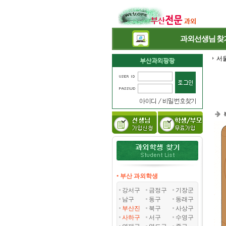
과외선생님
찾
서
• 부산 과외학생
강서구
금정구
기장군
남구
동구
동래구
부산진
북구
사상구
사하구
서구
수영구