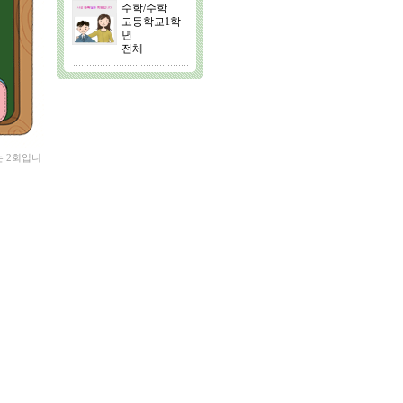
수학/수학
고등학교1학
년
전체
는 2회입니