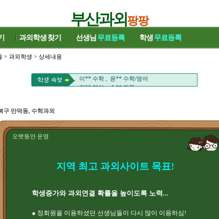
부산과외
팡팡
기
과외학생
찾기
선생님
무료등록
학생
무료등록
울
>
과외학생
> 상세내용
김** 영어 , 정** 국어
은** 영어 , 이** 수학/국어
이** 수학 , 윤** 수학/영어
김** 영어 , 손** 과학
류** 영어 , 김** 수학
유** 중국어 , 윤** 바이올린/일본어
북구 만덕동, 수학과외
전** 영어 , 성** 영어
남** 수학 , 박** 국어/영어
김** 국어 , 송** 영어/수학
오랫동안 운영
염** HSK , 서** 영어회화/영어
천** 수학 ,
김** 영어 , 정** 국어
지역 최고 과외사이트 목표!
은** 영어 , 이** 수학/국어
이** 수학 , 윤** 수학/영어
김** 영어 , 손** 과학
류** 영어 , 김** 수학
학생증가와 과외연결 확률을 높이도록 노력...
유** 중국어 , 윤** 바이올린/일본어
전** 영어 , 성** 영어
● 정회원을 이용하셨던 선생님들이 다시 많이 이용하심!
남** 수학 , 박** 국어/영어