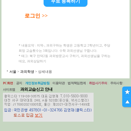
무료 등록하기
로그인 >>
* 내용요약 : 지역-, 과외구하는 학생은 고등학교 2학년이고, 주당
희망 교습횟수는 3회입니다. 수학 과외선생님 구합니다.
* 태그: 북구 만덕2동 과외방문교사 구하기, 과외선생님을 구하는
데요, 과외상담하기
서울
>
과외학생
> 상세내용
PC화면
|
공지
|
개인정보취급방침
|
이용약관
|
법적책임한계
|
취업사기주의
|
주의사항
|
과외교습신고 안내
사이트맵