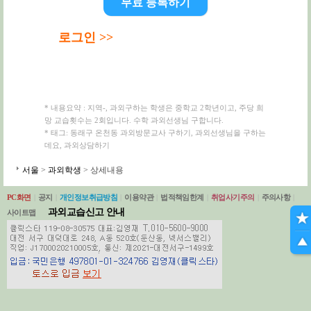
무료 등록하기
로그인 >>
* 내용요약 : 지역-, 과외구하는 학생은 중학교 2학년이고, 주당 희
망 교습횟수는 2회입니다. 수학 과외선생님 구합니다.
* 태그: 동래구 온천동 과외방문교사 구하기, 과외선생님을 구하는
데요, 과외상담하기
서울
>
과외학생
> 상세내용
PC화면
|
공지
|
개인정보취급방침
|
이용약관
|
법적책임한계
|
취업사기주의
|
주의사항
|
과외교습신고 안내
사이트맵