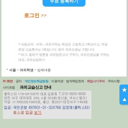
무료 등록하기
로그인 >>
* 내용요약 : 지역-, 과외구하는 학생은 고등학교 2학년이고, 주당
희망 교습횟수는 3회입니다. 영어 과외선생님 구합니다.
* 태그: 동래구 명륜동 과외방문교사 구하기, 과외선생님을 구하는
데요, 과외상담하기
서울
>
과외학생
> 상세내용
PC화면
|
공지
|
개인정보취급방침
|
이용약관
|
법적책임한계
|
취업사기주의
|
주의사항
|
과외교습신고 안내
사이트맵