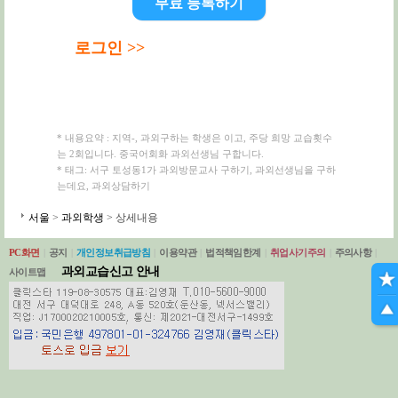
무료 등록하기
로그인 >>
* 내용요약 : 지역-, 과외구하는 학생은 이고, 주당 희망 교습횟수
는 2회입니다. 중국어회화 과외선생님 구합니다.
* 태그: 서구 토성동1가 과외방문교사 구하기, 과외선생님을 구하
는데요, 과외상담하기
서울
>
과외학생
> 상세내용
PC화면
|
공지
|
개인정보취급방침
|
이용약관
|
법적책임한계
|
취업사기주의
|
주의사항
|
과외교습신고 안내
사이트맵