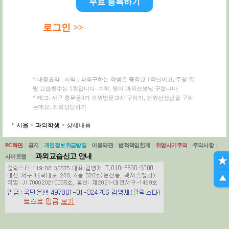
무료 등록하기
로그인 >>
* 내용요약 : 지역-, 과외구하는 학생은 중학교 1학년이고, 주당 희
망 교습횟수는 1회입니다. 수학, 영어 과외선생님 구합니다.
* 태그: 서구 충무동3가 과외방문교사 구하기, 과외선생님을 구하
는데요, 과외상담하기
서울
>
과외학생
> 상세내용
PC화면
|
공지
|
개인정보취급방침
|
이용약관
|
법적책임한계
|
취업사기주의
|
주의사항
|
과외교습신고 안내
사이트맵