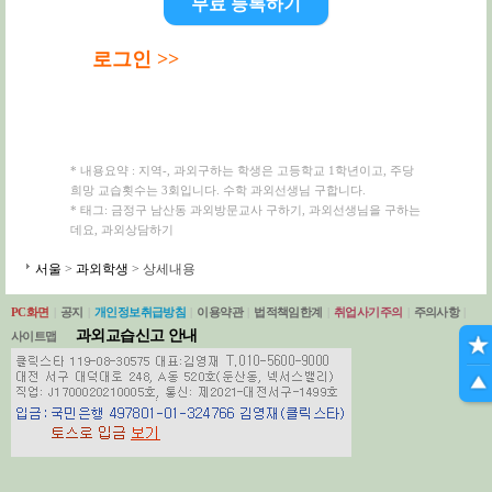
무료 등록하기
로그인 >>
* 내용요약 : 지역-, 과외구하는 학생은 고등학교 1학년이고, 주당
희망 교습횟수는 3회입니다. 수학 과외선생님 구합니다.
* 태그: 금정구 남산동 과외방문교사 구하기, 과외선생님을 구하는
데요, 과외상담하기
서울
>
과외학생
> 상세내용
PC화면
|
공지
|
개인정보취급방침
|
이용약관
|
법적책임한계
|
취업사기주의
|
주의사항
|
과외교습신고 안내
사이트맵