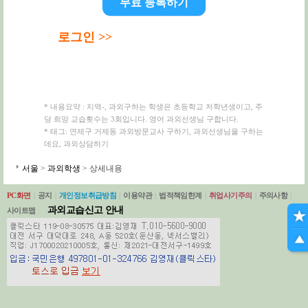
무료 등록하기
로그인 >>
* 내용요약 : 지역-, 과외구하는 학생은 초등학교 저학년생이고, 주
당 희망 교습횟수는 3회입니다. 영어 과외선생님 구합니다.
* 태그: 연제구 거제동 과외방문교사 구하기, 과외선생님을 구하는
데요, 과외상담하기
서울
>
과외학생
> 상세내용
PC화면
|
공지
|
개인정보취급방침
|
이용약관
|
법적책임한계
|
취업사기주의
|
주의사항
|
과외교습신고 안내
사이트맵