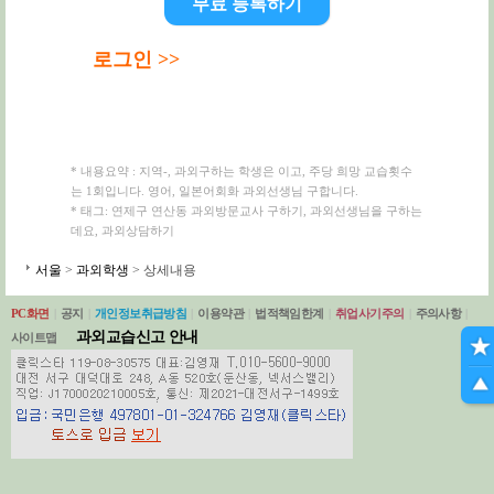
무료 등록하기
로그인 >>
* 내용요약 : 지역-, 과외구하는 학생은 이고, 주당 희망 교습횟수
는 1회입니다. 영어, 일본어회화 과외선생님 구합니다.
* 태그: 연제구 연산동 과외방문교사 구하기, 과외선생님을 구하는
데요, 과외상담하기
서울
>
과외학생
> 상세내용
PC화면
|
공지
|
개인정보취급방침
|
이용약관
|
법적책임한계
|
취업사기주의
|
주의사항
|
과외교습신고 안내
사이트맵