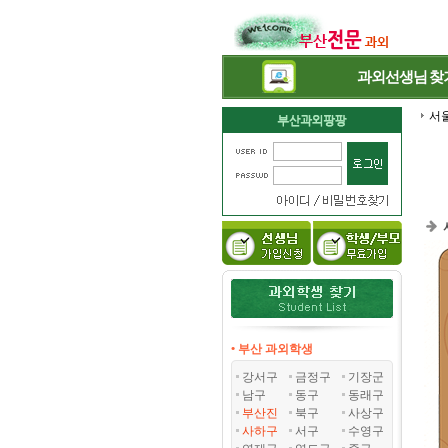
과외선생님
찾
서
• 부산 과외학생
강서구
금정구
기장군
남구
동구
동래구
부산진
북구
사상구
사하구
서구
수영구