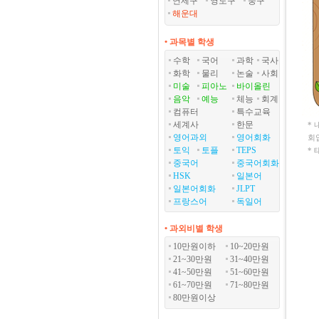
연제구
영도구
중구
해운대
• 과목별 학생
수학
국어
과학
국사
화학
물리
논술
사회
미술
피아노
바이올린
음악
예능
체능
회계
컴퓨터
특수교육
세계사
한문
*
영어과외
영어회화
회
토익
토플
TEPS
*
중국어
중국어회화
HSK
일본어
일본어회화
JLPT
프랑스어
독일어
• 과외비별 학생
10만원이하
10~20만원
21~30만원
31~40만원
41~50만원
51~60만원
61~70만원
71~80만원
80만원이상