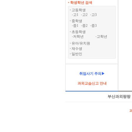
• 학생학년 검색
고등학생
고1
고2
고3
-
-
-
중학생
중1
중2
중3
-
-
-
초등학생
저학년
고학년
-
-
유아/유치원
재수생
일반인
취업사기 주의▶
과외교습신고 안내
부산과외팡팡