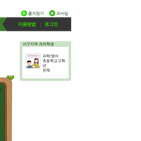
이용방법
로그인
서구지역 과외학생
과학/영어
초등학교고학
년
전체