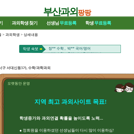
부산과외
팡팡
기
과외학생
찾기
선생님
무료등록
학생
무료등록
울
>
과외학생
> 상세내용
유** 중국어 , 김** 중국어회화
은** 영어 , 송** 영어/수학
정** 수학 , 박** 국어/영어
남** 수학 , 윤** 바이올린/일본어
전** 영어 , 천** 수학
김** 수학 , 손** 과학
서구 서대신동3가, 수학/과학과외
이** 수학 , 김** 국어
류** 영어 , 이** 수학/국어
장** 수학/영어 , 김** 영어
오랫동안 운영
김** 영어 ,
유** 중국어 , 김** 중국어회화
은** 영어 , 송** 영어/수학
지역 최고 과외사이트 목표!
정** 수학 , 박** 국어/영어
남** 수학 , 윤** 바이올린/일본어
전** 영어 , 천** 수학
김** 수학 , 손** 과학
학생증가와 과외연결 확률을 높이도록 노력...
이** 수학 , 김** 국어
류** 영어 , 이** 수학/국어
● 정회원을 이용하셨던 선생님들이 다시 많이 이용하심!
장** 수학/영어 , 김** 영어