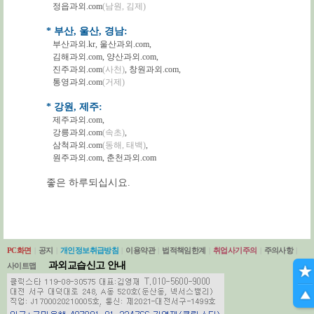
정읍과외.com
(남원, 김제)
* 부산, 울산, 경남:
부산과외.kr
,
울산과외.com
,
김해과외.com
,
양산과외.com
,
진주과외.com
(사천)
,
창원과외.com
,
통영과외.com
(거제)
* 강원, 제주:
제주과외.com
,
강릉과외.com
(속초)
,
삼척과외.com
(동해, 태백)
,
원주과외.com
,
춘천과외.com
좋은 하루되십시요.
PC화면
|
공지
|
개인정보취급방침
|
이용약관
|
법적책임한계
|
취업사기주의
|
주의사항
|
과외교습신고 안내
사이트맵