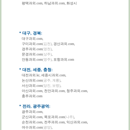
평택과외.com
,
하남과외.com
,
화성시
* 대구, 경북:
대구과외.com
,
구미과외.com
(김천)
,
경산과외.com
,
경주과외.com
(영천)
,
문경과외.com
(상주)
,
안동과외.com
(영주)
,
포항과외.com
* 대전, 세종, 충청:
대전과외.kr
,
세종시과외.com
,
논산과외.com
(공주, 계룡)
,
서산과외.com
(당진, 보령)
,
아산과외.com
,
천안과외.com
,
청주과외.com
,
충주과외.com
* 전라, 광주광역:
광주과외.com
,
군산과외.com
,
목포과외.com
(나주)
,
순천과외.com
,
전주과외.com
,
익산과외.com
,
여수과외.com
(광양)
,