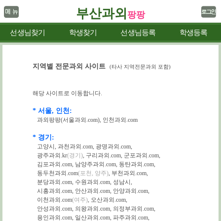
부산과외
팡팡
선생님찾기
학생찾기
선생님등록
학생등록
지역별 전문과외 사이트
(타사 지역전문과외 포함)
해당 사이트로 이동합니다.
* 서울, 인천:
과외팡팡(서울과외.com)
,
인천과외.com
* 경기:
고양시
,
과천과외.com
,
광명과외.com
,
광주과외.kr
(경기)
,
구리과외.com
,
군포과외.com
,
김포과외.com
,
남양주과외.com
,
동탄과외.com
,
동두천과외.com
(포천, 양주)
,
부천과외.com
,
분당과외.com
,
수원과외.com
,
성남시
,
시흥과외.com
,
안산과외.com
,
안양과외.com
,
이천과외.com
(여주)
,
오산과외.com
,
안성과외.com
,
의왕과외.com
,
의정부과외.com
,
용인과외.com
,
일산과외.com
,
파주과외.com
,