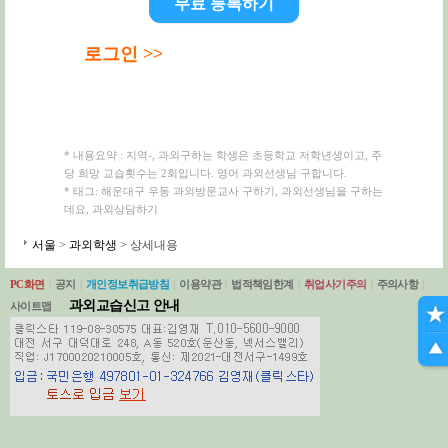
무료 등록하기
로그인 >>
* 내용요약 : 지역-, 과외구하는 학생은 초등학교 저학년생이고, 주
당 희망 교습횟수는 2회입니다. 영어 과외선생님 구합니다.
* 태그: 해운대구 우동 과외방문교사 구하기, 과외선생님을 구하는
데요, 과외상담하기
서울
>
과외학생
> 상세내용
PC화면
|
공지
|
개인정보취급방침
|
이용약관
|
법적책임한계
|
취업사기주의
|
주의사항
|
과외교습신고 안내
사이트맵