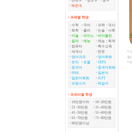
연제구
영도구
중구
해운대
• 과목별 학생
수학
국어
과학
국사
화학
물리
논술
사회
미술
피아노
바이올린
음악
예능
체능
회계
컴퓨터
특수교육
세계사
한문
*
영어과외
영어회화
입
토익
토플
TEPS
*
중국어
중국어회화
HSK
일본어
일본어회화
JLPT
프랑스어
독일어
• 과외비별 학생
10만원이하
10~20만원
21~30만원
31~40만원
41~50만원
51~60만원
61~70만원
71~80만원
80만원이상