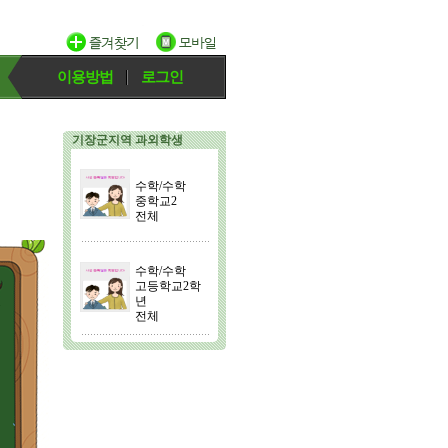
이용방법
로그인
기장군지역 과외학생
수학/수학
중학교2
전체
수학/수학
고등학교2학
년
전체