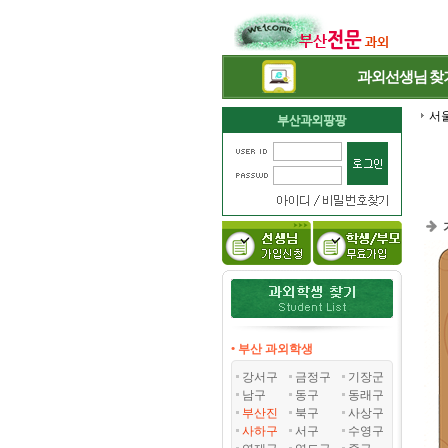
과외선생님
찾
서
• 부산 과외학생
강서구
금정구
기장군
남구
동구
동래구
부산진
북구
사상구
사하구
서구
수영구