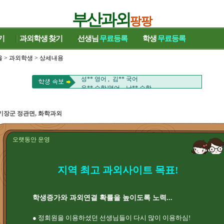
부산과외
팡팡
기
과외학생
찾기
선생님
무료등록
학생
무료등록
울
>
과외학생
> 상세내용
김** 수학 , 정** 국어
손** 과학 , 송** 영어/수학
성** 영어 , 김** 국어
윤** 수학/영어 , 남** 수학
이** 수학 , 류** 영어
이** 수학/국어 , 유** 중국어
전** 영어 , 김** 영어
기장군 정관면, 화학과외
윤** 바이올린/일본어 , 은** 영어
박** 국어/영어 , 천** 수학
오랫동안 운영
서** 영어회화/영어 , 김** 영어
염** HSK ,
김** 수학 , 정** 국어
손** 과학 , 송** 영어/수학
지역 최고 과외사이트 목표!
성** 영어 , 김** 국어
윤** 수학/영어 , 남** 수학
이** 수학 , 류** 영어
학생증가와 과외연결 확률을 높이도록 노력...
이** 수학/국어 , 유** 중국어
전** 영어 , 김** 영어
● 정회원을 이용하셨던 선생님들이 다시 많이 이용하심!
윤** 바이올린/일본어 , 은** 영어