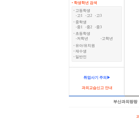
• 학생학년 검색
고등학생
고1
고2
고3
-
-
-
중학생
중1
중2
중3
-
-
-
초등학생
저학년
고학년
-
-
유아/유치원
재수생
일반인
취업사기 주의▶
과외교습신고 안내
부산과외팡팡