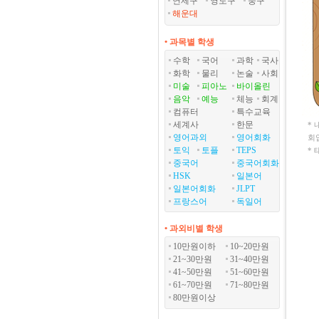
연제구
영도구
중구
해운대
• 과목별 학생
수학
국어
과학
국사
화학
물리
논술
사회
미술
피아노
바이올린
음악
예능
체능
회계
컴퓨터
특수교육
세계사
한문
*
영어과외
영어회화
회
토익
토플
TEPS
*
중국어
중국어회화
HSK
일본어
일본어회화
JLPT
프랑스어
독일어
• 과외비별 학생
10만원이하
10~20만원
21~30만원
31~40만원
41~50만원
51~60만원
61~70만원
71~80만원
80만원이상