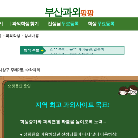
부산과외
팡팡
기
과외학생
찾기
선생님
무료등록
학생
무료등록
울
>
과외학생
> 상세내용
김** 중국어회화 , 은** 영어
송** 영어/수학 , 김** 수학
김** 수학 , 윤** 바이올린/일본어
손** 과학 , 장** 수학/영어
김** 국어 , 남** 수학
이** 수학/국어 , 박** 국어/영어
사상구 주례2동, 수학과외
류** 영어 , 천** 수학
김** 영어 , 정** 국어
염** HSK , 이** 수학
오랫동안 운영
전** 영어 , 유** 중국어
김** 영어 , 정** 수학
김** 중국어회화 , 은** 영어
지역 최고 과외사이트 목표!
송** 영어/수학 , 김** 수학
김** 수학 , 윤** 바이올린/일본어
손** 과학 , 장** 수학/영어
김** 국어 , 남** 수학
학생증가와 과외연결 확률을 높이도록 노력...
이** 수학/국어 , 박** 국어/영어
류** 영어 , 천** 수학
● 정회원을 이용하셨던 선생님들이 다시 많이 이용하심!
김** 영어 , 정** 국어