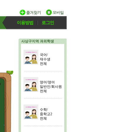
이용방법
로그인
사상구지역 과외학생
국어/
재수생
전체
영어/영어
일반인/회사원
전체
수학/
중학교2
전체