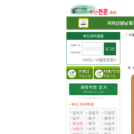
과외선생님
찾
서
• 부산 과외학생
강서구
금정구
기장군
남구
동구
동래구
부산진
북구
사상구
사하구
서구
수영구