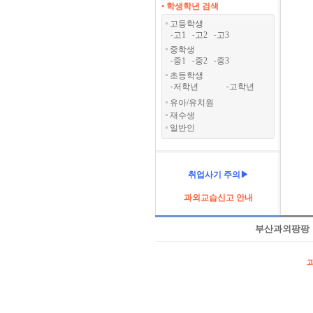
• 학생학년 검색
고등학생
고1
고2
고3
-
-
-
중학생
중1
중2
중3
-
-
-
초등학생
저학년
고학년
-
-
유아/유치원
재수생
일반인
취업사기 주의▶
과외교습신고 안내
부산과외팡팡