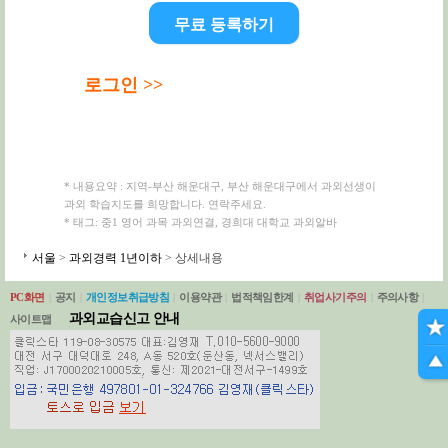
무료 등록하기
로그인 >>
* 내용요약 : 지역-부산 해운대구, 부산 해운대구에서 과외선생이
과외 학습지도를 희망합니다. 연락주세요.
* 태그: 중1 영어 과목 과외연결, 경희대 대학교 과외알바
서울
>
과외경력 1년이하
> 상세내용
PC화면
|
공지
|
개인정보취급방침
|
이용약관
|
법적책임한계
|
취업사기주의
|
주의사항
|
과외교습신고 안내
사이트맵