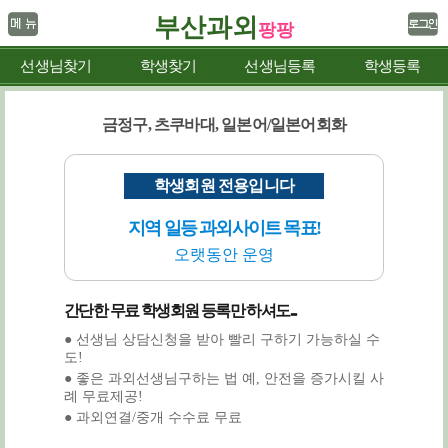
부산과외
팡팡
선생님찾기
학생찾기
선생님등록
학생등록
금정구, 츠쿠바대, 일본어/일본어회화
학생회원 전용입니다
지역 일등 과외사이트 목표!
오랫동안 운영
간단한 무료 학생회원 등록만 하셔도...
● 선생님 상담신청을 받아 빨리 구하기 가능하실 수
도!
● 좋은 과외선생님구하는 법 예, 안전을 증가시킬 사
례 무료제공!
● 과외연결/중개 수수료 무료