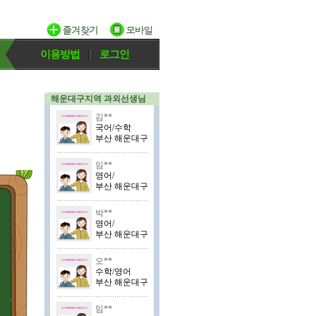
이용방법
로그인
해운대구지역 과외선생님
김**
국어/수학
부산 해운대구
임**
영어/
부산 해운대구
박**
영어/
부산 해운대구
오**
수학/영어
부산 해운대구
임**