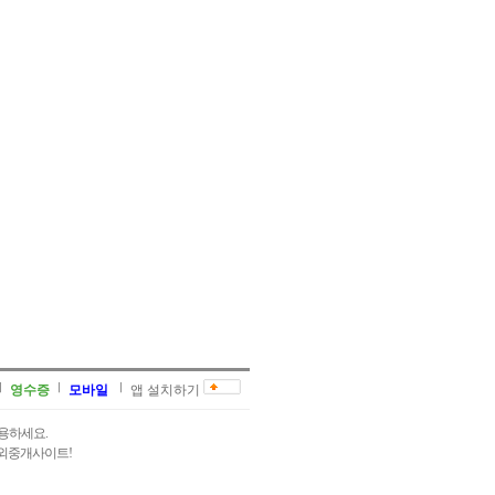
영수증
모바일
앱 설치하기
용하세요.
과외중개사이트!