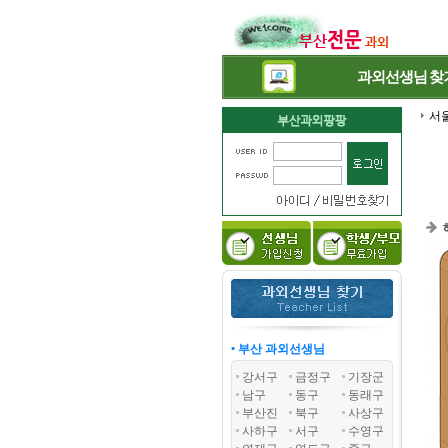
과외선생님
찾
서
• 부산 과외선생님
강서구
금정구
기장군
남구
동구
동래구
부산진
북구
사상구
사하구
서구
수영구