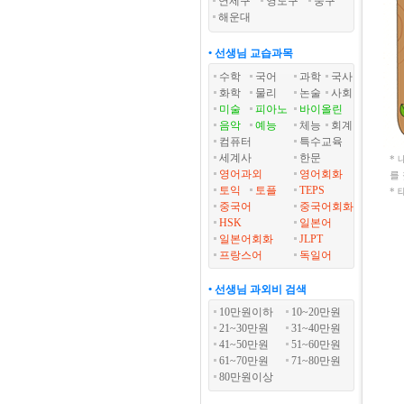
연제구
영도구
중구
해운대
• 선생님 교습과목
수학
국어
과학
국사
화학
물리
논술
사회
미술
피아노
바이올린
음악
예능
체능
회계
컴퓨터
특수교육
세계사
한문
*
영어과외
영어회화
를
토익
토플
TEPS
* 
중국어
중국어회화
HSK
일본어
일본어회화
JLPT
프랑스어
독일어
• 선생님 과외비 검색
10만원이하
10~20만원
21~30만원
31~40만원
41~50만원
51~60만원
61~70만원
71~80만원
80만원이상