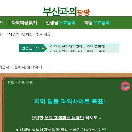
부산과외
팡팡
기
과외학생
찾기
선생님
무료등록
학생
무료등록
울
>
과외경력 7년이상
> 상세내용
이** 성균관대학교대 , 주** 고려대
이** 성균관대학교대 , 주** 고려대
해운대구, 동아대, 영어/국어
연결수수료 무료
지역 일등 과외사이트 목표!
간단한
무료 학생회원 등록만
하셔도...
● 선생님 상담신청을 받아 빨리 구하기 가능하실 수도!