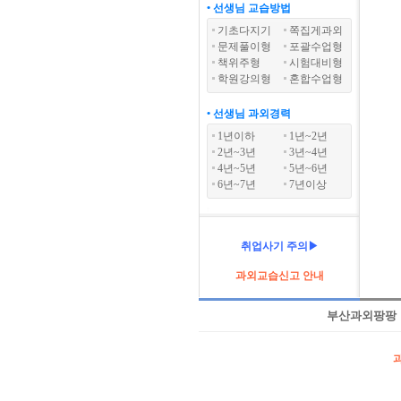
• 선생님 교습방법
기초다지기
쪽집게과외
문제풀이형
포괄수업형
책위주형
시험대비형
학원강의형
혼합수업형
• 선생님 과외경력
1년이하
1년~2년
2년~3년
3년~4년
4년~5년
5년~6년
6년~7년
7년이상
취업사기 주의▶
과외교습신고 안내
부산과외팡팡