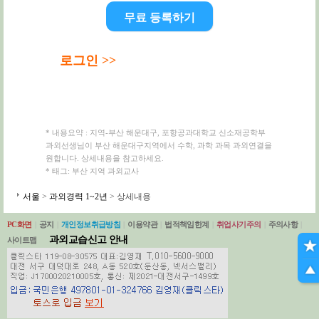
무료 등록하기
로그인 >>
* 내용요약 : 지역-부산 해운대구, 포항공과대학교 신소재공학부
과외선생님이 부산 해운대구지역에서 수학, 과학 과목 과외연결을
원합니다. 상세내용을 참고하세요.
* 태그: 부산 지역 과외교사
서울
>
과외경력 1~2년
> 상세내용
PC화면
|
공지
|
개인정보취급방침
|
이용약관
|
법적책임한계
|
취업사기주의
|
주의사항
|
과외교습신고 안내
사이트맵